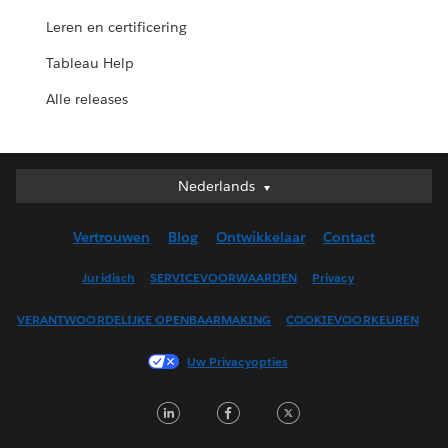
Leren en certificering
Tableau Help
Alle releases
Nederlands
Nederlands
Deutsch
Vertrouwen
Blog
Ontwikkelaar
Contact
English (UK)
English (US)
Juridisch
SERVICEVOORWAARDEN
Privacy
Español
VERANTWOORDELIJKE OPENBAARMAKING
COOKIEVOORKEUREN
Français (Canada)
Français (France)
Uw Privacyopties
Italiano
LinkedIn
Facebook
Twitter
日本語
한국어