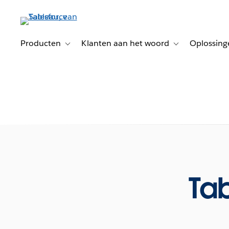
Verder
naar
hoofdinhoud
Producten
Klanten aan het woord
Oplossing
Toggle sub-navigation for Producten
Toggle sub-naviga
Tab