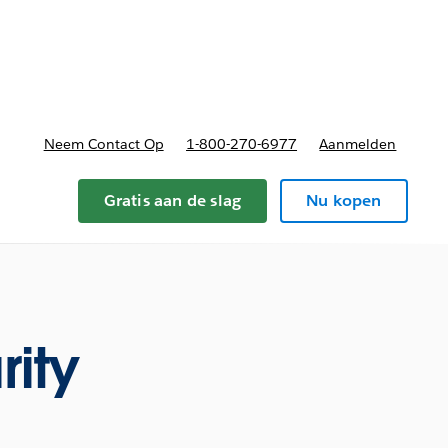
nnen
b-navigation for Plannen en prijzen
Neem Contact Op
1-800-270-6977
Aanmelden
Gratis aan de slag
Nu kopen
rity