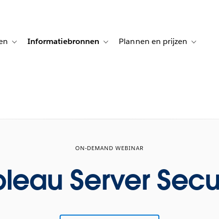
en
Informatiebronnen
Plannen en prijzen
tion for Klanten aan het woord
Toggle sub-navigation for Oplossingen
Toggle sub-navigation for Informatiebro
Toggle su
ON-DEMAND WEBINAR
leau Server Secu