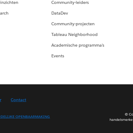
-inzichten
Community-leiders
arch
DataDev
Community-projecten
Tableau Neighborhood
Academische programma's
Events
r
Contact
© Co
DELIJKE OPENBAARMAKING
handelsmerken