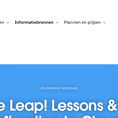
en
Informatiebronnen
Plannen en prijzen
tion for Klanten aan het woord
Toggle sub-navigation for Oplossingen
Toggle sub-navigation for Informatiebro
Toggle su
ON-DEMAND WEBINAR
 Leap! Lessons & 