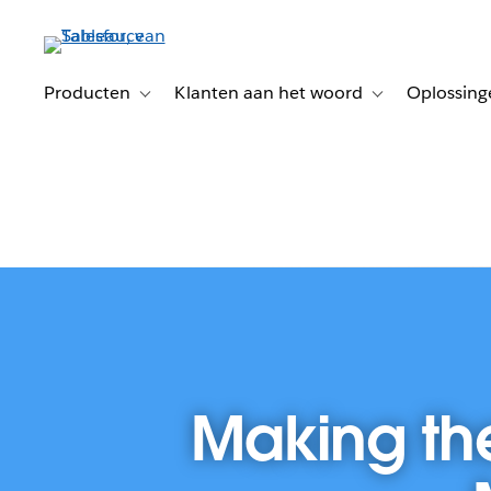
Verder
naar
hoofdinhoud
Producten
Klanten aan het woord
Oplossing
Toggle sub-navigation for Producten
Toggle sub-naviga
Making the