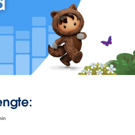
d
engte:
min