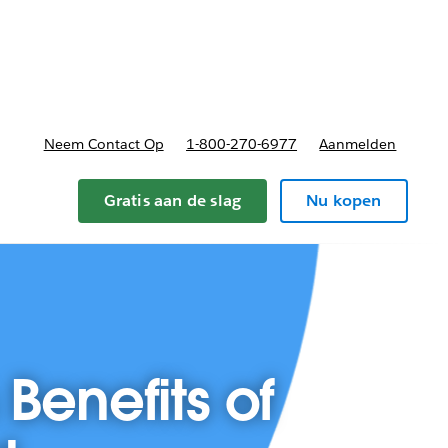
nnen
b-navigation for Plannen en prijzen
Neem Contact Op
1-800-270-6977
Aanmelden
Gratis aan de slag
Nu kopen
Benefits of