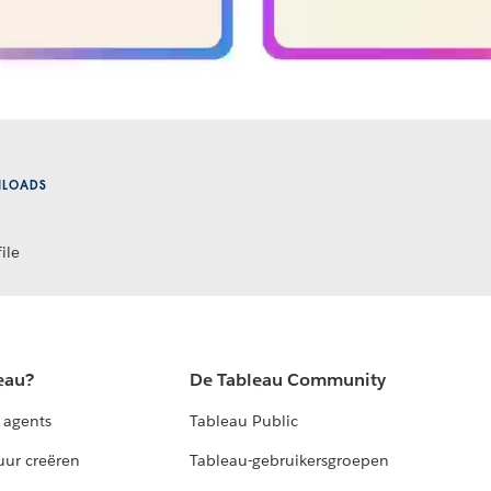
NLOADS
ile
eau?
De Tableau Community
 agents
Tableau Public
uur creëren
Tableau-gebruikersgroepen