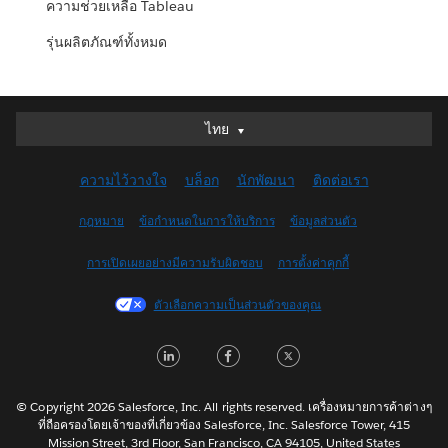
ความช่วยเหลือ Tableau
รุ่นผลิตภัณฑ์ทั้งหมด
ไทย
ไทย
Deutsch
ความไว้วางใจ
บล็อก
นักพัฒนา
ติดต่อเรา
English (UK)
English (US)
กฎหมาย
ข้อกำหนดในการให้บริการ
ข้อมูลส่วนตัว
Español
การเปิดเผยอย่างมีความรับผิดชอบ
การตั้งค่าคุกกี้
Français (Canada)
Français (France)
ตัวเลือกความเป็นส่วนตัวของคุณ
Italiano
LinkedIn
Facebook
Twitter
日本語
한국어
Nederlands
© Copyright 2026 Salesforce, Inc. All rights reserved. เครื่องหมายการค้าต่างๆ
ที่ถือครองโดยเจ้าของที่เกี่ยวข้อง Salesforce, Inc. Salesforce Tower, 415
Português
Mission Street, 3rd Floor, San Francisco, CA 94105, United States