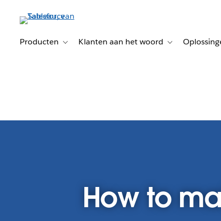
Verder
naar
hoofdinhoud
Producten
Klanten aan het woord
Oplossing
Toggle sub-navigation for Producten
Toggle sub-naviga
How to ma