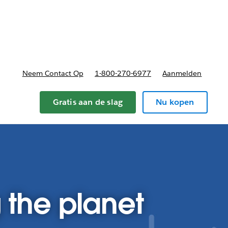
nnen
b-navigation for Plannen en prijzen
Neem Contact Op
1-800-270-6977
Aanmelden
Gratis aan de slag
Nu kopen
the planet