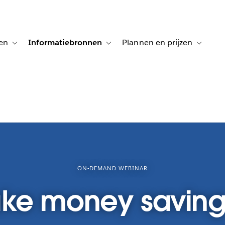
en
Informatiebronnen
Plannen en prijzen
tion for Klanten aan het woord
Toggle sub-navigation for Oplossingen
Toggle sub-navigation for Informatiebro
Toggle su
ON-DEMAND WEBINAR
ke money saving 