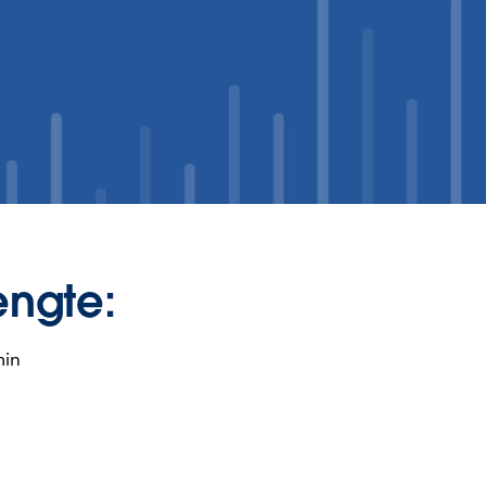
engte:
min