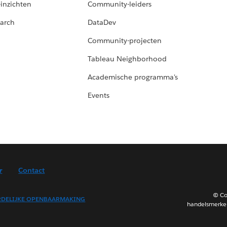
-inzichten
Community-leiders
arch
DataDev
Community-projecten
Tableau Neighborhood
Academische programma's
Events
r
Contact
© Co
DELIJKE OPENBAARMAKING
handelsmerken