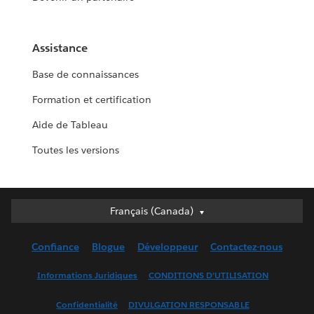
Assistance
Base de connaissances
Formation et certification
Aide de Tableau
Toutes les versions
Français (Canada)
Français (Canada)
Deutsch
Confiance
Blogue
Développeur
Contactez-nous
English (UK)
English (US)
Informations Juridiques
CONDITIONS D’UTILISATION
Español
Confidentialité
DIVULGATION RESPONSABLE
Français (France)