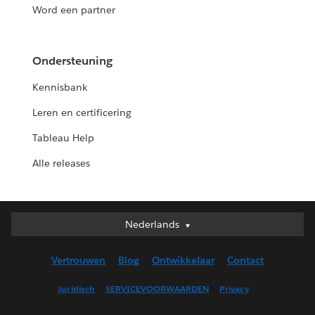
Word een partner
Ondersteuning
Kennisbank
Leren en certificering
Tableau Help
Alle releases
Nederlands
Nederlands
Deutsch
Vertrouwen
Blog
Ontwikkelaar
Contact
English (UK)
English (US)
Juridisch
SERVICEVOORWAARDEN
Privacy
Español