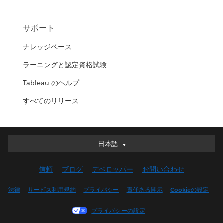
サポート
ナレッジベース
ラーニングと認定資格試験
Tableau のヘルプ
すべてのリリース
日本語
日本語
Deutsch
信頼
ブログ
デベロッパー
お問い合わせ
English (UK)
English (US)
法律
サービス利用規約
プライバシー
責任ある開示
Cookieの設定
Español
プライバシーの設定
Français (Canada)