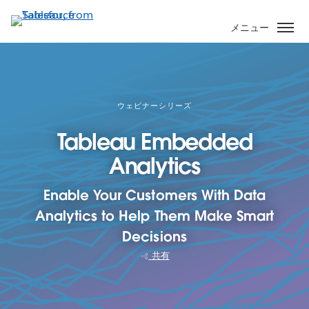
メ
イ
メニュー
ン
コ
ン
テ
ン
ウェビナーシリーズ
ツ
Tableau Embedded
に
移
Analytics
動
Enable Your Customers With Data
Analytics to Help Them Make Smart
Decisions
共有