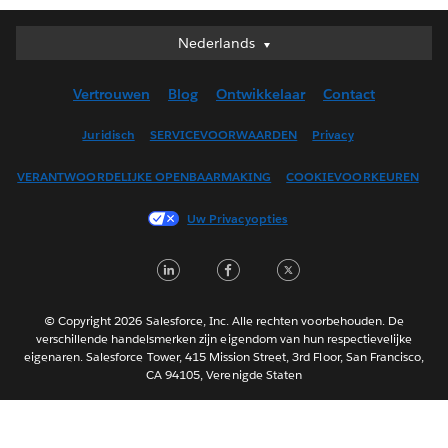
Nederlands
Nederlands
Deutsch
Vertrouwen
Blog
Ontwikkelaar
Contact
English (UK)
English (US)
Juridisch
SERVICEVOORWAARDEN
Privacy
Español
VERANTWOORDELIJKE OPENBAARMAKING
COOKIEVOORKEUREN
Français (Canada)
Français (France)
Uw Privacyopties
Italiano
LinkedIn
Facebook
Twitter
日本語
한국어
Português
© Copyright 2026 Salesforce, Inc. Alle rechten voorbehouden. De
verschillende handelsmerken zijn eigendom van hun respectievelijke
Svenska
eigenaren. Salesforce Tower, 415 Mission Street, 3rd Floor, San Francisco,
CA 94105, Verenigde Staten
ไทย
简体中文
繁體中文