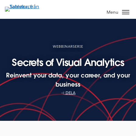
Gå
vidare
Menu
till
huvudinnehållet
WEBBINARSERIE
Secrets of Visual Analytics
Reinvent your data, your career, and your
business
DELA