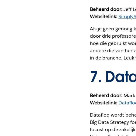
Beheerd door:
Jeff L
Websitelink:
SimplyS
Als je geen genoeg k
door drie professore
hoe die gebruikt wo
andere die van henze
in de branche. Leuk 
7.
Data
Beheerd door:
Mark
Websitelink:
Datafl
Datafloq wordt behe
Big Data Strategy fo
focust op de zakeli