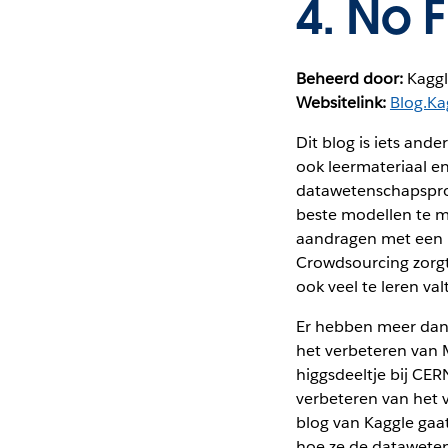
4.
No F
Beheerd door:
Kagg
Websitelink:
Blog.Ka
Dit blog is iets and
ook leermateriaal e
datawetenschapspro
beste modellen te m
aandragen met een b
Crowdsourcing zorgt 
ook veel te leren valt
Er hebben meer dan
het verbeteren van 
higgsdeeltje bij CE
verbeteren van het 
blog van Kaggle gaa
hoe ze de dataweten