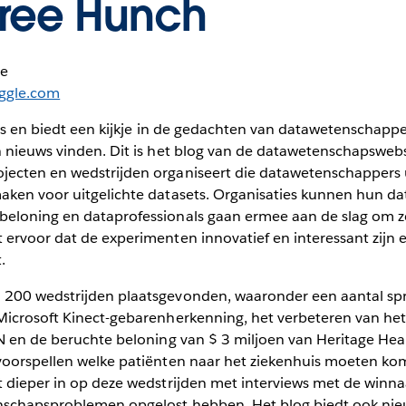
ree Hunch
le
ggle.com
ers en biedt een kijkje in de gedachten van datawetenschappe
n nieuws vinden. Dit is het blog van de datawetenschapswebs
jecten en wedstrijden organiseert die datawetenschappers
aken voor uitgelichte datasets. Organisaties kunnen hun 
eloning en dataprofessionals gaan ermee aan de slag om ze
ervoor dat de experimenten innovatief en interessant zijn en
.
 200 wedstrijden plaatsgevonden, waaronder een aantal s
Microsoft Kinect-gebarenherkenning, het verbeteren van he
RN en de beruchte beloning van $ 3 miljoen van Heritage Hea
voorspellen welke patiënten naar het ziekenhuis moeten kome
t dieper in op deze wedstrijden met interviews met de winn
schapsproblemen opgelost hebben. Het blog biedt ook nieu