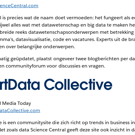
ienceCentral.com
l is precies wat de naam doet vermoeden: het fungeert als e
ijwel alles wat met datawetenschap en big data te maken hee
breide reeks datawetenschapsonderwerpen met betrekking t
ma's, datavisualisatie, code en vacatures. Experts uit de b
ten over belangrijke onderwerpen.
matig geüpdatet, plaatst ongeveer twee blogberichten per d
 een communityforum voor discussies en vragen.
tData Collective
l Media Today
ataCollective.com
 is een communitysite die zich richt op trends in business in
 zoals data Science Central geeft deze site ook inzicht in