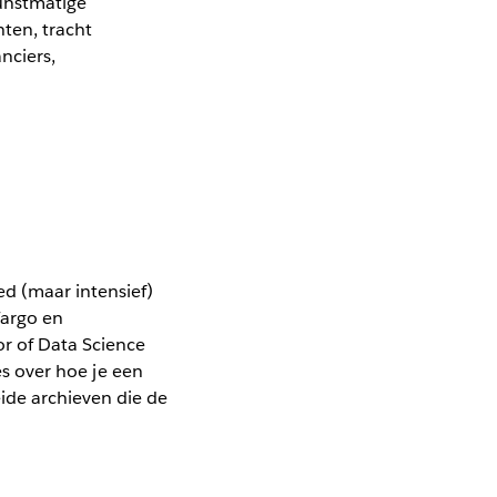
kunstmatige
hten, tracht
nciers,
ed (maar intensief)
Fargo en
or of Data Science
es over hoe je een
ide archieven die de