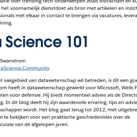
matie over trending tech-onderwerpen zoals blockchain en 
l het voornamelijk dienstdoet als bron met artikelen en inzic
ionals met elkaar in contact te brengen via vacatures, levera
ining.
 Science 101
 Swanstrom
taScience.Community
et vakgebied van datawetenschap wil betreden, is dit een go
om heeft in datawetenschap gewerkt voor Microsoft, Wells 
ten voor defensie. Hij biedt momenteel advies als de Direct
. In dit blog deelt hij zijn waardevolle ervaring, tips en advi
schapper wordt. Het blog gaat terug tot 2012, met uitgebre
 te bekijken voor een praktische geschiedenisles over de
ussie van de afgelopen jaren.