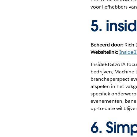
voor liefhebbers va
5.
insi
Beheerd door:
Rich 
Websitelink:
Inside
InsideBIGDATA focus
bedrijven, Machine L
brancheperspectieven
afspelen in het vakg
specifiek onderwerp
evenementen, banen,
up-to-date wil blijv
6.
Simpl