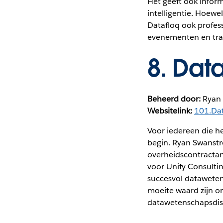
Het geeft ook infor
intelligentie. Hoewe
Datafloq ook profess
evenementen en tra
8.
Data
Beheerd door:
Ryan
Websitelink:
101.Da
Voor iedereen die h
begin. Ryan Swanstr
overheidscontractan
voor Unify Consulting
succesvol dataweten
moeite waard zijn om
datawetenschapsdisc