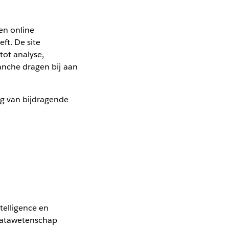
en online
ft. De site
ot analyse,
ranche dragen bij aan
ag van bijdragende
telligence en
 datawetenschap