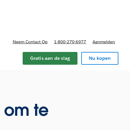
nnen
b-navigation for Plannen en prijzen
Neem Contact Op
1-800-270-6977
Aanmelden
Gratis aan de slag
Nu kopen
 om te