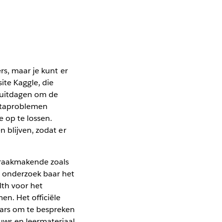
rs, maar je kunt er
ite Kaggle, die
 uitdagen om de
dataproblemen
 op te lossen.
 blijven, zodat er
praakmakende zoals
t onderzoek baar het
lth voor het
n. Het officiële
aars om te bespreken
ws en leermateriaal