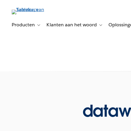
Verder
naar
hoofdinhoud
Producten
Klanten aan het woord
Oplossing
Toggle sub-navigation for Producten
Toggle sub-naviga
dataw