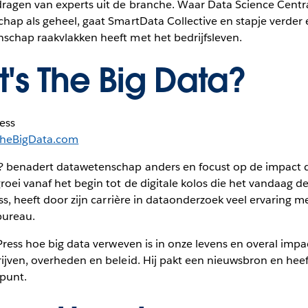
dragen van experts uit de branche. Waar Data Science Centra
chap als geheel, gaat SmartData Collective en stapje verder
schap raakvlakken heeft met het bedrijfsleven.
's The Big Data?
ess
heBigData.com
? benadert datawetenschap anders en focust op de impact d
roei vanaf het begin tot de digitale kolos die het vandaag de
ess, heeft door zijn carrière in dataonderzoek veel ervaring m
bureau.
 Press hoe big data verweven is in onze levens en overal impa
rijven, overheden en beleid. Hij pakt een nieuwsbron en h
punt.