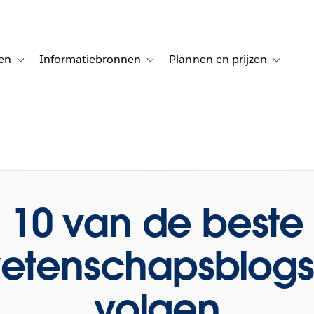
en
Informatiebronnen
Plannen en prijzen
tion for Klanten aan het woord
Toggle sub-navigation for Oplossingen
Toggle sub-navigation for Informatiebro
Toggle su
10 van de beste
etenschapsblogs
volgen