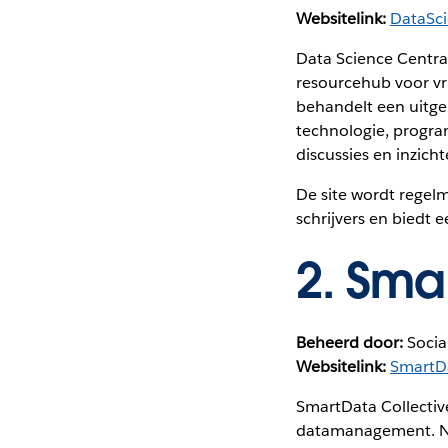
Websitelink:
DataSc
Data Science Centra
resourcehub voor vr
behandelt een uitge
technologie, program
discussies en inzich
De site wordt regel
schrijvers en biedt
2.
Smar
Beheerd door:
Socia
Websitelink:
SmartD
SmartData Collective
datamanagement. Net