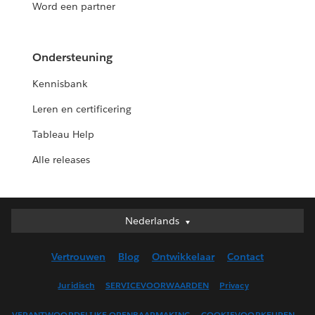
Word een partner
Ondersteuning
Kennisbank
Leren en certificering
Tableau Help
Alle releases
Nederlands
Nederlands
Deutsch
Vertrouwen
Blog
Ontwikkelaar
Contact
English (UK)
English (US)
Juridisch
SERVICEVOORWAARDEN
Privacy
Español
VERANTWOORDELIJKE OPENBAARMAKING
COOKIEVOORKEUREN