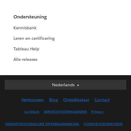
Ondersteuning
Kennisbank
Leren en certificering
Tableau Help
Alle releases
Nederlands
Nederlands
Deutsch
Vertrouwen
Blog
Ontwikkelaar
Contact
English (UK)
English (US)
Juridisch
SERVICEVOORWAARDEN
Privacy
Español
VERANTWOORDELIJKE OPENBAARMAKING
COOKIEVOORKEUREN
Français (Canada)