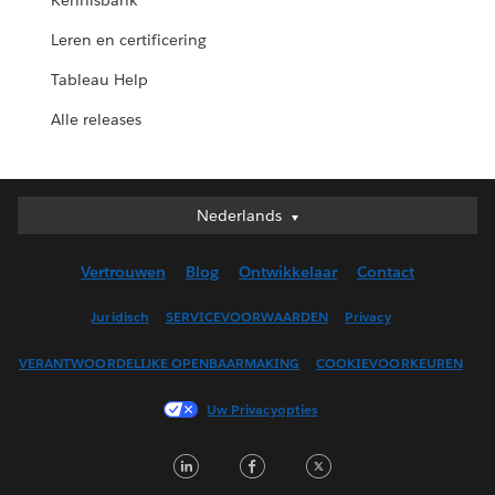
Kennisbank
Leren en certificering
Tableau Help
Alle releases
Nederlands
Nederlands
Deutsch
Vertrouwen
Blog
Ontwikkelaar
Contact
English (UK)
English (US)
Juridisch
SERVICEVOORWAARDEN
Privacy
Español
VERANTWOORDELIJKE OPENBAARMAKING
COOKIEVOORKEUREN
Français (Canada)
Français (France)
Uw Privacyopties
Italiano
LinkedIn
Facebook
Twitter
日本語
한국어