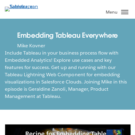
Verder
naar
Menu
hoofdinhoud
Embedding Tableau Everywhere
Mike Kovner
Include Tableau in your business process flow with
Embedded Analytics! Explore use cases and key
features for success. Get up and running with our
Tableau Lightning Web Component for embedding
visualizations in Salesforce Clouds. Joining Mike in this
episode is Geraldine Zanoli, Manager, Product
Management at Tableau.