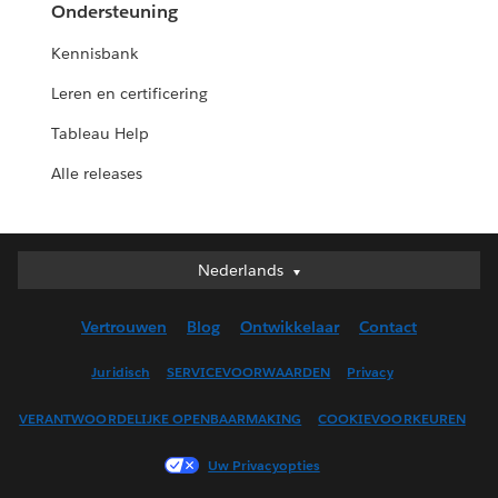
Ondersteuning
Kennisbank
Leren en certificering
Tableau Help
Alle releases
Nederlands
Nederlands
Deutsch
Vertrouwen
Blog
Ontwikkelaar
Contact
English (UK)
English (US)
Juridisch
SERVICEVOORWAARDEN
Privacy
Español
VERANTWOORDELIJKE OPENBAARMAKING
COOKIEVOORKEUREN
Français (Canada)
Français (France)
Uw Privacyopties
Italiano