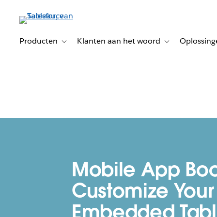
Verder
naar
hoofdinhoud
Producten
Klanten aan het woord
Oplossing
Toggle sub-navigation for Producten
Toggle sub-naviga
Mobile App Boo
Customize Your
Embedded Tab