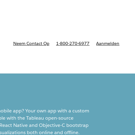
nnen
b-navigation for Plannen en prijzen
Neem Contact Op
1-800-270-6977
Aanmelden
 mobile app? Your own app with a custom
ible with the Tableau open-source
 React Native and Objective-C bootstrap
ualizations both online and offline.