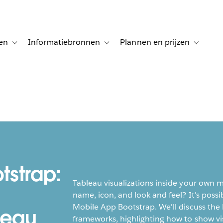
en
Informatiebronnen
Plannen en prijzen
tion for Klanten aan het woord
Toggle sub-navigation for Oplossingen
Toggle sub-navigation for Informatiebro
Toggle su
tstrap:
Tableau visualizations inside your own
name, icon, and look and feel? It's poss
Mobile App Bootstrap. We'll discuss the
leau
frameworks, highlighting how to show vis