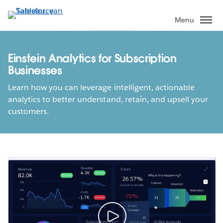
Verder
naar
Menu
hoofdinhoud
Einstein Analytics for Subscription
Businesses
Learn how you can leverage intelligent, actionable
analytics to better understand, retain, and upsell your
customers.