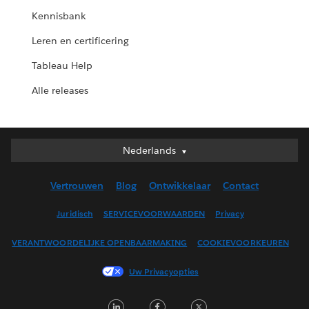
Kennisbank
Leren en certificering
Tableau Help
Alle releases
Nederlands
Nederlands
Deutsch
Vertrouwen
Blog
Ontwikkelaar
Contact
English (UK)
English (US)
Juridisch
SERVICEVOORWAARDEN
Privacy
Español
VERANTWOORDELIJKE OPENBAARMAKING
COOKIEVOORKEUREN
Français (Canada)
Français (France)
Uw Privacyopties
Italiano
LinkedIn
Facebook
Twitter
日本語