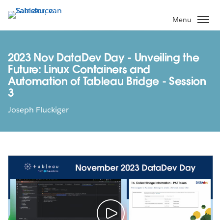
Verder
naar
Menu
hoofdinhoud
2023 Nov DataDev Day - Unveiling the
Future: Linux Containers and
Automation of Tableau Bridge - Session
3
Joseph Fluckiger