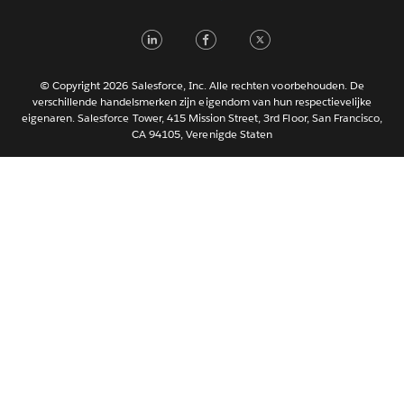
Italiano
LinkedIn
Facebook
Twitter
日本語
한국어
Português
© Copyright 2026 Salesforce, Inc. Alle rechten voorbehouden. De
verschillende handelsmerken zijn eigendom van hun respectievelijke
Svenska
eigenaren. Salesforce Tower, 415 Mission Street, 3rd Floor, San Francisco,
CA 94105, Verenigde Staten
ไทย
简体中文
繁體中文