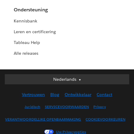
Ondersteuning
Kennisbank
Leren en certificering
Tableau Help
Alle releases
Nederlands
Nederlands
Deutsch
Vertrouwen
Blog
Ontwikkelaar
Contact
English (UK)
English (US)
Juridisch
SERVICEVOORWAARDEN
Privacy
Español
VERANTWOORDELIJKE OPENBAARMAKING
COOKIEVOORKEUREN
Français (Canada)
Français (France)
Uw Privacyopties