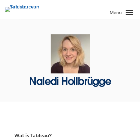
Verder
naar
Menu
hoofdinhoud
Naledi Hollbrügge
Wat is Tableau?