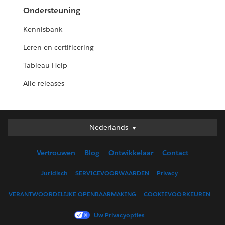
Ondersteuning
Kennisbank
Leren en certificering
Tableau Help
Alle releases
Nederlands
Nederlands
Deutsch
Vertrouwen
Blog
Ontwikkelaar
Contact
English (UK)
English (US)
Juridisch
SERVICEVOORWAARDEN
Privacy
Español
VERANTWOORDELIJKE OPENBAARMAKING
COOKIEVOORKEUREN
Français (Canada)
Français (France)
Uw Privacyopties
Italiano