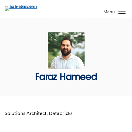
Verder
naar
Menu
hoofdinhoud
Faraz Hameed
Solutions Architect, Databricks