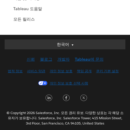
Tableau 도움말
모든 릴리스
한국어
한국어
Deutsch
신뢰
블로그
개발자
Tableau에 문의
English (UK)
English (US)
법적 정보
서비스 약관
개인 정보 보호
책임 공개
쿠키 기본 설정
Español
개인 정보 보호 선택 사항
Français (Canada)
Français (France)
LinkedIn
Facebook
Twitter
Italiano
日本語
© Copyright 2026 Salesforce, Inc. 모든 권리 유보. 다양한 상표는 각 해당 소
Nederlands
유자가 보유합니다. Salesforce, Inc. Salesforce Tower, 415 Mission Street,
3rd Floor, San Francisco, CA 94105, United States
Português