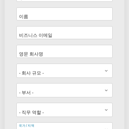
주
국가/지역