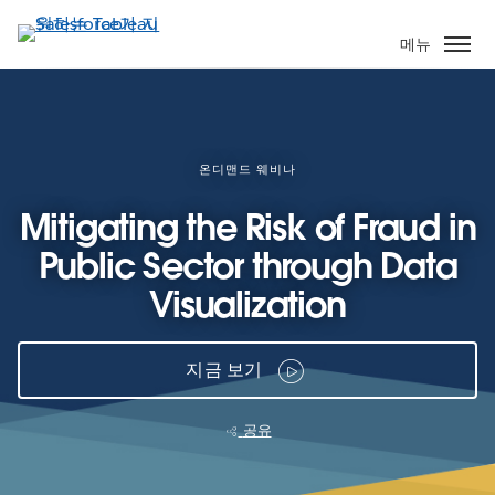
주
요
메뉴
콘
텐
츠
로
건
온디맨드 웨비나
너
Mitigating the Risk of Fraud in
뛰
기
Public Sector through Data
Visualization
지금 보기
공유