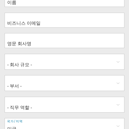
주
국가/지역
소