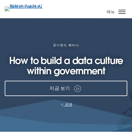
주
요
메뉴
콘
텐
츠
로
건
온디맨드 웨비나
너
How to build a data culture
뛰
기
within government
지금 보기
공유