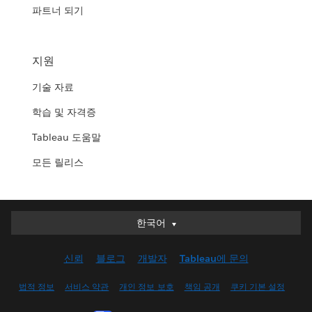
파트너 되기
지원
기술 자료
학습 및 자격증
Tableau 도움말
모든 릴리스
한국어
한국어
Deutsch
신뢰
블로그
개발자
Tableau에 문의
English (UK)
English (US)
법적 정보
서비스 약관
개인 정보 보호
책임 공개
쿠키 기본 설정
Español