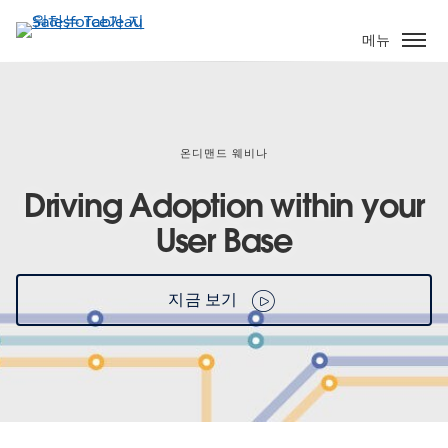
주
요
메뉴
콘
텐
츠
로
건
온디맨드 웨비나
너
Driving Adoption within your
뛰
기
User Base
지금 보기