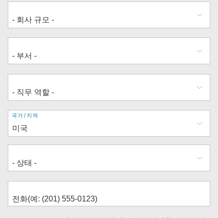
주
국가/지역
소