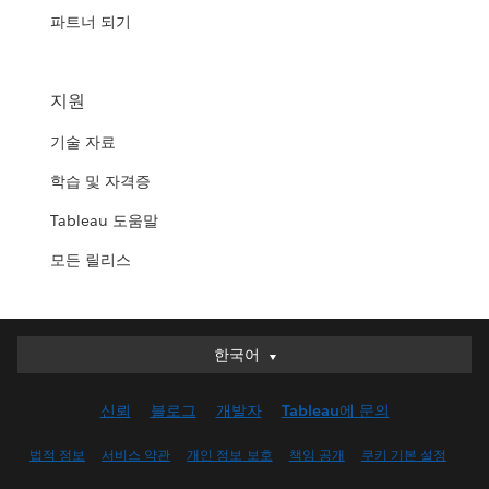
파트너 되기
지원
기술 자료
학습 및 자격증
Tableau 도움말
모든 릴리스
한국어
한국어
Deutsch
신뢰
블로그
개발자
Tableau에 문의
English (UK)
English (US)
법적 정보
서비스 약관
개인 정보 보호
책임 공개
쿠키 기본 설정
Español