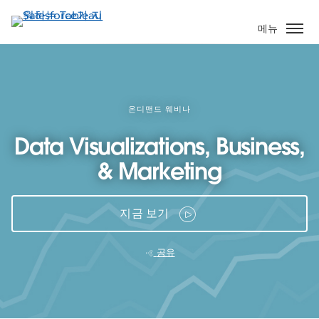
주
요
메뉴
콘
텐
츠
로
건
온디맨드 웨비나
너
Data Visualizations, Business,
뛰
기
& Marketing
지금 보기
공유