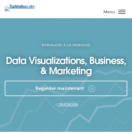
Aller
au
Menu
contenu
principal
WEBINAIRE À LA DEMANDE
Data Visualizations, Business,
& Marketing
Regarder maintenant
PARTAGER