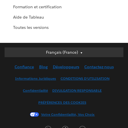
Formation et certification
Aide de Tableau
Toutes les versions
Français (France)
Français (France)
Deutsch
Confiance
Blog
Développeurs
Contactez-nous
English (UK)
English (US)
Informations Juridiques
CONDITIONS D'UTILISATION
Español
Confidentialité
DIVULGATION RESPONSABLE
Français (Canada)
Italiano
PRÉFÉRENCES DES COOKIES
日本語
Votre Confidentialité, Vos Choix
한국어
Nederlands
LinkedIn
Facebook
Twitter