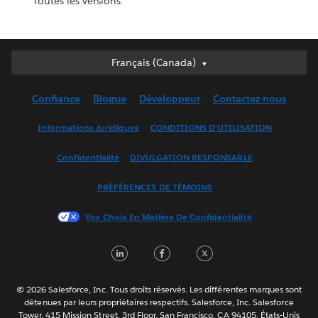
Toutes les versions
Français (Canada)
Français (Canada)
Deutsch
Confiance
Blogue
Développeur
Contactez-nous
English (UK)
English (US)
Informations Juridiques
CONDITIONS D’UTILISATION
Español
Confidentialité
DIVULGATION RESPONSABLE
Français (France)
Italiano
PRÉFÉRENCES DE TÉMOINS
日本語
Vos Choix En Matière De Confidentialité
한국어
Nederlands
LinkedIn
Facebook
Twitter
Português
Svenska
© 2026 Salesforce, Inc. Tous droits réservés. Les différentes marques sont
ไทย
détenues par leurs propriétaires respectifs. Salesforce, Inc. Salesforce
Tower, 415 Mission Street, 3rd Floor, San Francisco, CA 94105, États-Unis