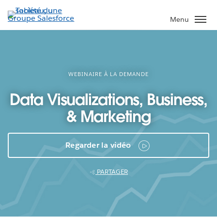
Aller
au
Menu
contenu
principal
WEBINAIRE À LA DEMANDE
Data Visualizations, Business,
& Marketing
Regarder la vidéo
PARTAGER