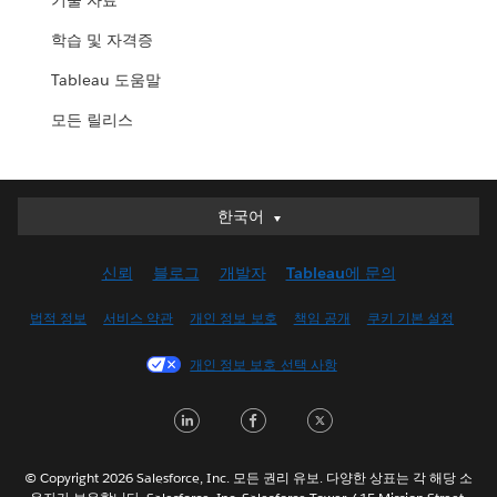
기술 자료
학습 및 자격증
Tableau 도움말
모든 릴리스
한국어
한국어
Deutsch
신뢰
블로그
개발자
Tableau에 문의
English (UK)
English (US)
법적 정보
서비스 약관
개인 정보 보호
책임 공개
쿠키 기본 설정
Español
개인 정보 보호 선택 사항
Français (Canada)
Français (France)
LinkedIn
Facebook
Twitter
Italiano
日本語
© Copyright 2026 Salesforce, Inc. 모든 권리 유보. 다양한 상표는 각 해당 소
Nederlands