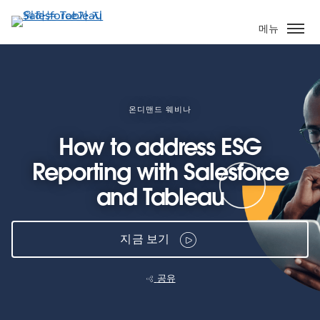
주
요
메뉴
콘
텐
츠
로
건
온디맨드 웨비나
너
How to address ESG
뛰
기
Reporting with Salesforce
and Tableau
지금 보기
공유