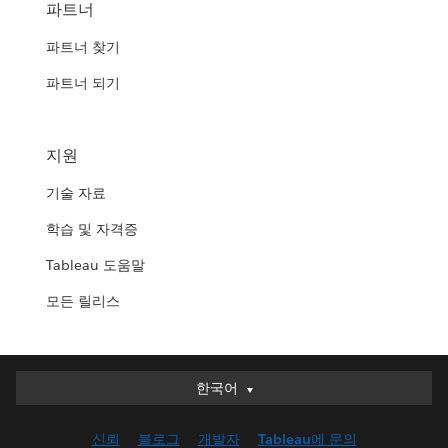
파트너
파트너 찾기
파트너 되기
지원
기술 자료
학습 및 자격증
Tableau 도움말
모든 릴리스
한국어
한국어
Deutsch
신뢰
블로그
개발자
Tableau에 문의
English (UK)