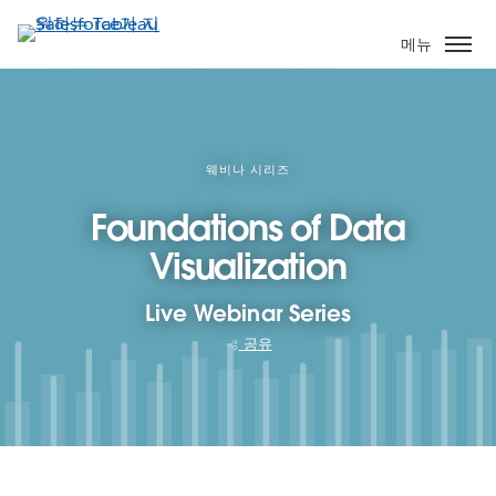
주
요
메뉴
콘
텐
츠
로
건
웨비나 시리즈
너
Foundations of Data
뛰
기
Visualization
Live Webinar Series
공유