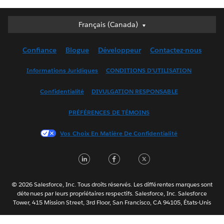
Français (Canada)
Français (Canada)
Deutsch
Confiance
Blogue
Développeur
Contactez-nous
English (UK)
English (US)
Informations Juridiques
CONDITIONS D’UTILISATION
Español
Confidentialité
DIVULGATION RESPONSABLE
Français (France)
Italiano
PRÉFÉRENCES DE TÉMOINS
日本語
Vos Choix En Matière De Confidentialité
한국어
Nederlands
LinkedIn
Facebook
Twitter
Português
Svenska
© 2026 Salesforce, Inc. Tous droits réservés. Les différentes marques sont
ไทย
détenues par leurs propriétaires respectifs. Salesforce, Inc. Salesforce
Tower, 415 Mission Street, 3rd Floor, San Francisco, CA 94105, États-Unis
简体中文
繁體中文