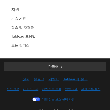
지원
기술 자료
학습 및 자격증
Tableau 도움말
모든 릴리스
한국어
한국어
Deutsch
신뢰
블로그
개발자
Tableau에 문의
English (UK)
English (US)
법적 정보
서비스 약관
개인 정보 보호
책임 공개
쿠키 기본 설정
Español
개인 정보 보호 선택 사항
Français (Canada)
Français (France)