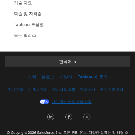
기술 자료
학습 및 자격증
Tableau 도움말
모든 릴리스
한국어
한국어
Deutsch
신뢰
블로그
개발자
Tableau에 문의
English (UK)
English (US)
법적 정보
서비스 약관
개인 정보 보호
책임 공개
쿠키 기본 설정
Español
개인 정보 보호 선택 사항
Français (Canada)
Français (France)
LinkedIn
Facebook
Twitter
Italiano
日本語
© Copyright 2026 Salesforce, Inc. 모든 권리 유보. 다양한 상표는 각 해당 소