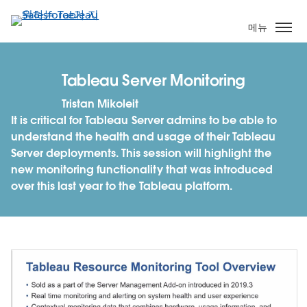
주
요
메뉴
콘
텐
츠
Tableau Server Monitoring
로
Tristan Mikoleit
건
It is critical for Tableau Server admins to be able to
너
understand the health and usage of their Tableau
뛰
Server deployments. This session will highlight the
기
new monitoring functionality that was introduced
over this last year to the Tableau platform.