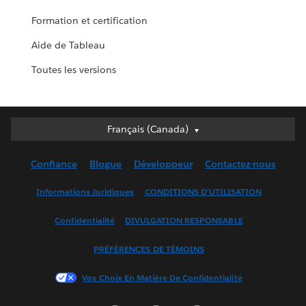
Formation et certification
Aide de Tableau
Toutes les versions
Français (Canada)
Français (Canada)
Deutsch
Confiance
Blogue
Développeur
Contactez-nous
English (UK)
English (US)
Informations Juridiques
CONDITIONS D’UTILISATION
Español
Confidentialité
DIVULGATION RESPONSABLE
Français (France)
Italiano
PRÉFÉRENCES DE TÉMOINS
日本語
Vos Choix En Matière De Confidentialité
한국어
Nederlands