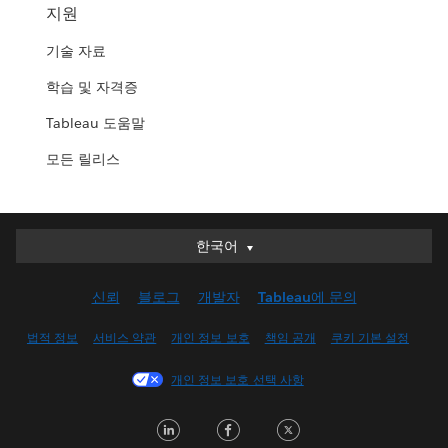
지원
기술 자료
학습 및 자격증
Tableau 도움말
모든 릴리스
한국어
한국어
Deutsch
신뢰
블로그
개발자
Tableau에 문의
English (UK)
English (US)
법적 정보
서비스 약관
개인 정보 보호
책임 공개
쿠키 기본 설정
Español
개인 정보 보호 선택 사항
Français (Canada)
Français (France)
LinkedIn
Facebook
Twitter
Italiano