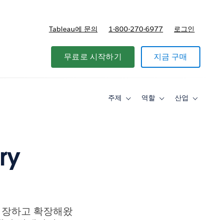
Tableau에 문의
1-800-270-6977
로그인
무료로 시작하기
지금 구매
주제
역할
산업
Toggle
Toggle
Toggle
sub-
sub-
sub-
navigation
navigation
navigati
for
for
for
주
역
산
제
할
업
ry
를 저장하고 확장해왔