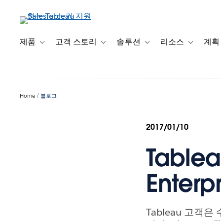
주
요
콘
텐
제품
고객 스토리
솔루션
리소스
계획
Toggle sub-navigation for 제품
Toggle sub-navigation for 고객 스토리
Toggle sub-navigation f
Toggle su
츠
로
건
너
Home
블로그
뛰
기
2017/01/10
Table
Enter
Tableau 고객