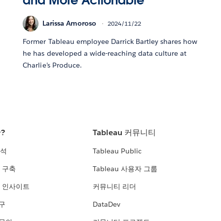
and More Actionable
Larissa Amoroso
2024/11/22
Former Tableau employee Darrick Bartley shares how
he has developed a wide-reaching data culture at
Charlie’s Produce.
란?
Tableau 커뮤니티
분석
Tableau Public
 구축
Tableau 사용자 그룹
 인사이트
커뮤니티 리더
연구
DataDev