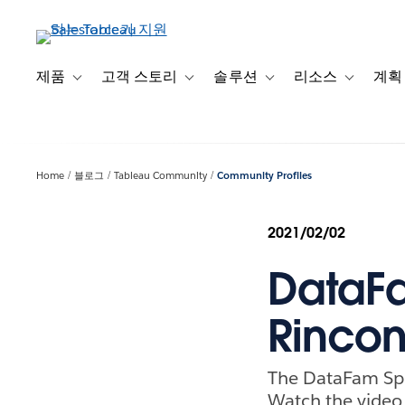
주
요
콘
텐
제품
고객 스토리
솔루션
리소스
계획
Toggle sub-navigation for 제품
Toggle sub-navigation for 고객 스토리
Toggle sub-navigation f
Toggle su
츠
로
건
너
Home
블로그
Tableau Community
Community Profiles
뛰
기
2021/02/02
DataF
Rinco
The DataFam Spe
Watch the video