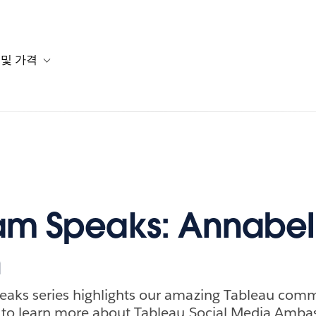
 및 가격
or 솔루션
b-navigation for 리소스
Toggle sub-navigation for 계획 및 가격
am Speaks: Annabel
n
aks series highlights our amazing Tableau com
 to learn more about Tableau Social Media Amba