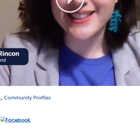
Play
Video
s
Community Profiles