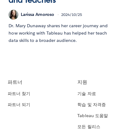
and Teachers
Larissa Amoroso
2024/10/25
Dr. Mary Dunaway shares her career journey and
how working with Tableau has helped her teach
data skills to a broader audience.
파트너
지원
파트너 찾기
기술 자료
파트너 되기
학습 및 자격증
Tableau 도움말
모든 릴리스