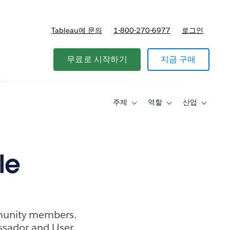
Tableau에 문의
1-800-270-6977
로그인
무료로 시작하기
지금 구매
주제
역할
산업
Toggle
Toggle
Toggle
sub-
sub-
sub-
navigation
navigation
navigati
for
for
for
주
역
산
제
할
업
le
munity members.
ssador and User