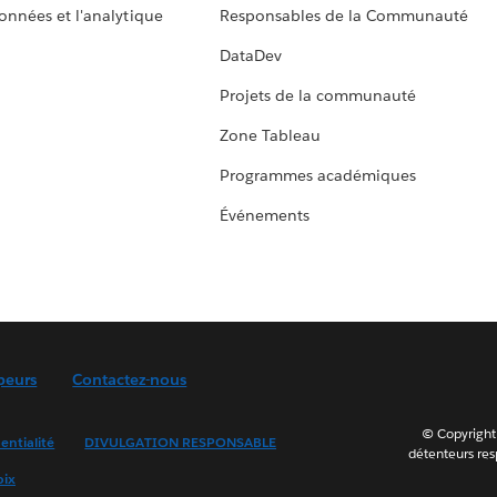
données et l'analytique
Responsables de la Communauté
DataDev
Projets de la communauté
Zone Tableau
Programmes académiques
Événements
peurs
Contactez-nous
© Copyright 
entialité
DIVULGATION RESPONSABLE
détenteurs resp
oix