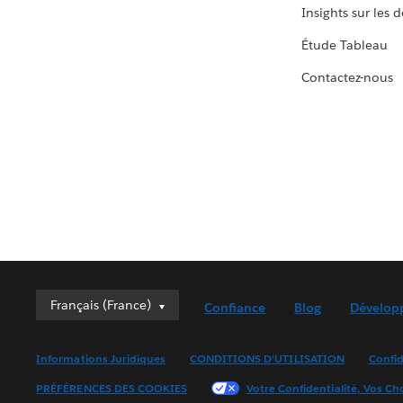
Insights sur les 
Étude Tableau
Contactez-nous
Français (France)
Français (France)
Confiance
Blog
Dévelop
Deutsch
English (UK)
Informations Juridiques
CONDITIONS D'UTILISATION
Confid
English (US)
PRÉFÉRENCES DES COOKIES
Votre Confidentialité, Vos Ch