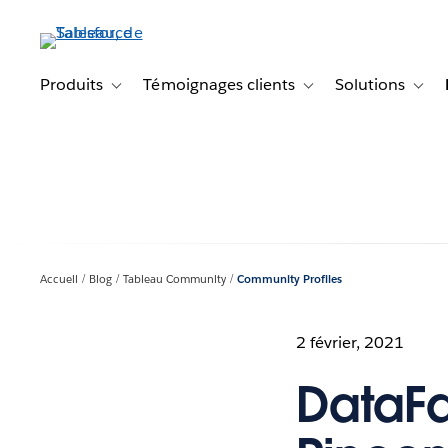
Aller
au
contenu
principal
Produits
Témoignages clients
Solutions
Toggle sub-navigation for Produits
Toggle sub-navigation f
Toggl
Accueil
Blog
Tableau Community
Community Profiles
2 février, 2021
DataF