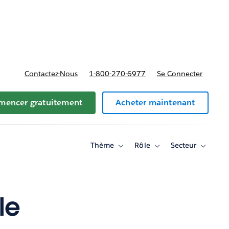
t tarifs
Contactez-Nous
1-800-270-6977
Se Connecter
encer gratuitement
Acheter maintenant
Thème
Rôle
Secteur
Toggle
Toggle
Toggle
sub-
sub-
sub-
navigation
navigation
navigati
for
for
for
Thème
Rôle
Secteur
le