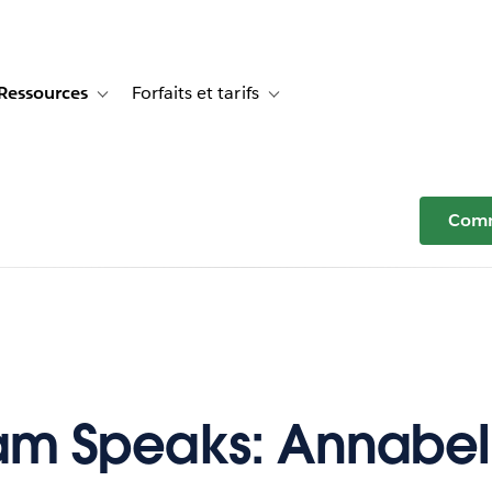
Ressources
Forfaits et tarifs
or Témoignages clients
e sub-navigation for Solutions
Toggle sub-navigation for Ressources
Toggle sub-navigation for Forfaits e
Comm
am Speaks: Annabel