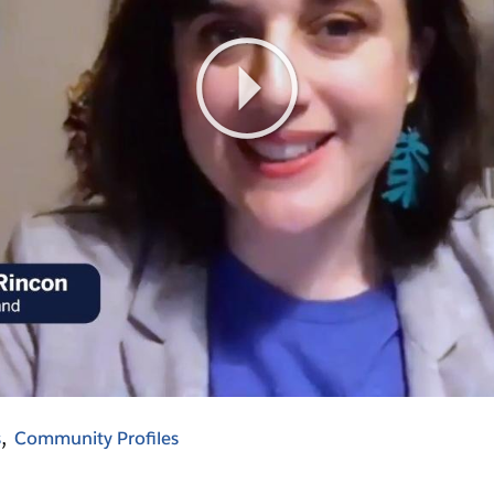
Play
Video
s
Community Profiles