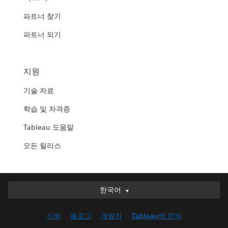
파트너 찾기
파트너 되기
지원
기술 자료
학습 및 자격증
Tableau 도움말
모든 릴리스
한국어
한국어
Deutsch
신뢰
블로그
개발자
Tableau에 문의
English (UK)