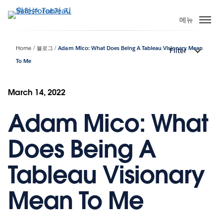
주
요
메뉴
콘
텐
Home
블로그
Adam Mico: What Does Being A Tableau Visionary Mean
Filter
츠
To Me
로
건
너
March 14, 2022
뛰
기
Adam Mico: What
Does Being A
Tableau Visionary
Mean To Me