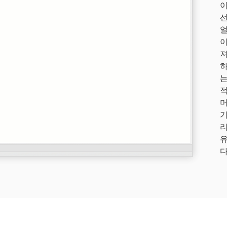
이
선
얼
이
져
하
는
적
머
기
리
유
다