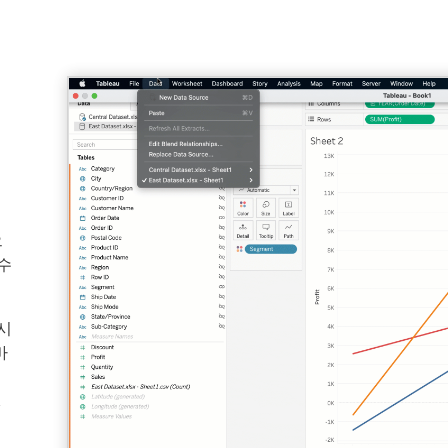
으
수
시
바
/