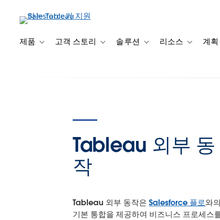
주
요
콘
텐
Tab
제품
고객 스토리
솔루션
리소스
계획
Toggle sub-navigation for 제품
Toggle sub-navigation for 고객 스토리
Toggle sub-navigation f
Toggle su
츠
로
건
너
뛰
기
Tableau 외부 동
작
Tableau 외부 동작은
Salesforce 플로
와
기본 통합을 제공하여 비즈니스 프로세스