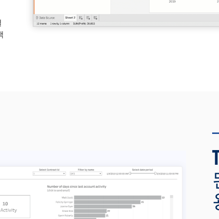
사
결
색