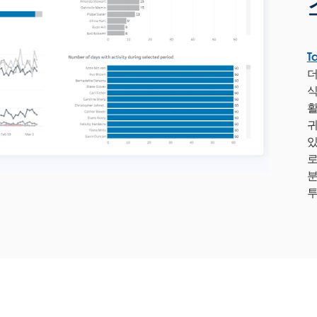
T
더
식
활
귀
있
로
분
투