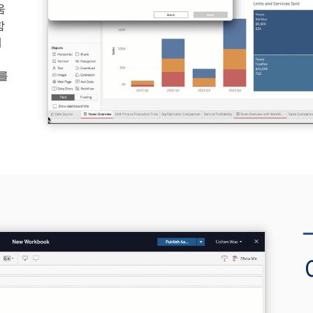
움
함
에
를
는