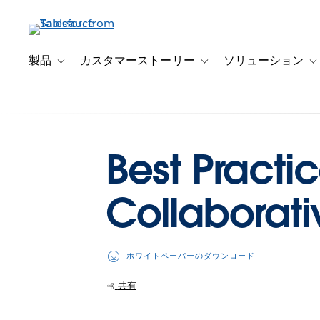
メ
イ
ン
コ
製品
カスタマーストーリー
ソリューション
Toggle sub-navigation for 製品
Toggle sub-navigation
T
ン
テ
ン
ツ
に
Best Practi
移
動
Collaborati
ホワイトペーパーのダウンロード
共有