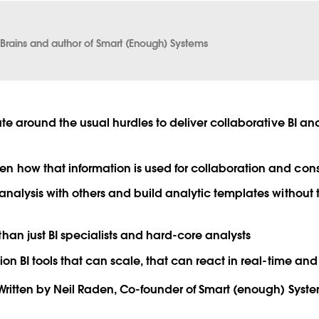
d Brains and author of Smart (Enough) Systems
te around the usual hurdles to deliver collaborative BI and
 how that information is used for collaboration and con
analysis with others and build analytic templates without
han just BI specialists and hard-core analysts
on BI tools that can scale, that can react in real-time an
ritten by Neil Raden, Co-founder of Smart (enough) Syste