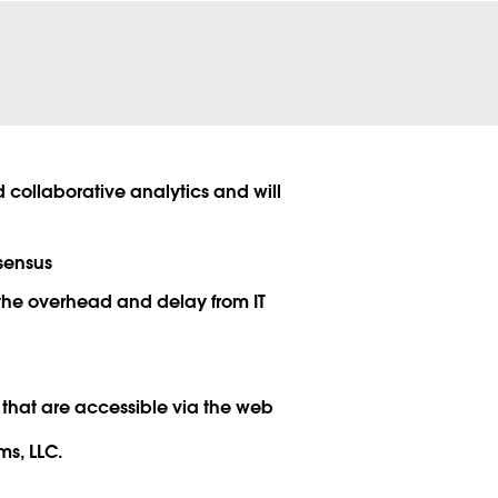
 collaborative analytics and will
sensus
 the overhead and delay from IT
d that are accessible via the web
ms, LLC.