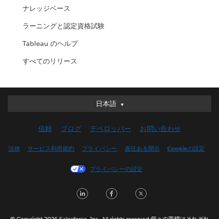
ナレッジベース
ラーニングと認定資格試験
Tableau のヘルプ
すべてのリリース
日本語
日本語
Deutsch
信頼
ブログ
デベロッパー
お問い合わせ
English (UK)
English (US)
法律
サービス利用規約
プライバシー
責任ある開示
Cookieの設定
Español
プライバシーの設定
Français (Canada)
Français (France)
LinkedIn
Facebook
Twitter
Italiano
한국어
© Copyright 2026 Salesforce, Inc. All rights reserved.個々の商標はそれぞれ