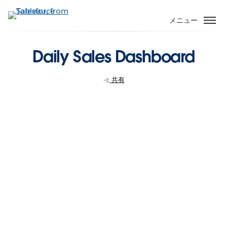
メ
イ
メニュー
ン
コ
Daily Sales Dashboard
ン
テ
ン
共有
ツ
に
移
動