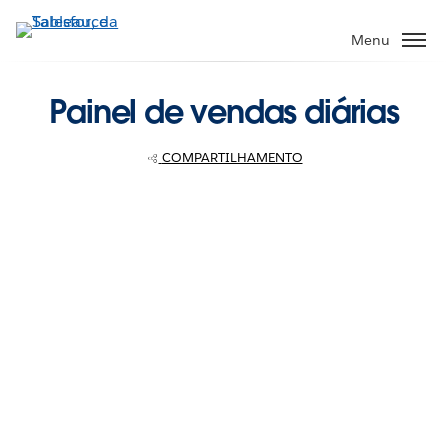
Pular
para
Menu
o
conteúdo
Painel de vendas diárias
principal
COMPARTILHAMENTO