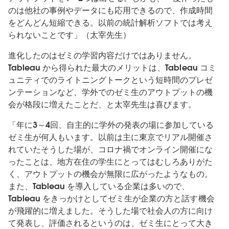
のは他社の事例やデータにも応用できるので、作成時間
をどんどん短縮できる。以前の統計解析ソフトでは考え
られないことです」（太宰先生）
進化したのはゼミの学習内容だけではありません。
Tableau から得られた最大のメリットは、Tableau コミ
ュニティでのライトニングトークという短時間のプレゼ
ンテーションなど、学外でのゼミ生のアウトプットの機
会が格段に増えたことだ、と太宰先生は喜びます。
「年に3～4回、自主的に学外の発表の場に参加している
ゼミ生が何人もいます。以前は主に東京でリアル開催さ
れていたそうした場が、コロナ禍でオンライン開催にな
ったことは、地方在住の学生にとってはむしろありがた
く、アウトプットの機会が無限に広がったようなもの。
また、Tableau を導入している企業は多いので、
Tableau をきっかけとしてゼミ生が企業の方と話す機会
が飛躍的に増えました。そうした場で社会人の方に向け
て発表し、評価されるというのは、ゼミ生にとって大き