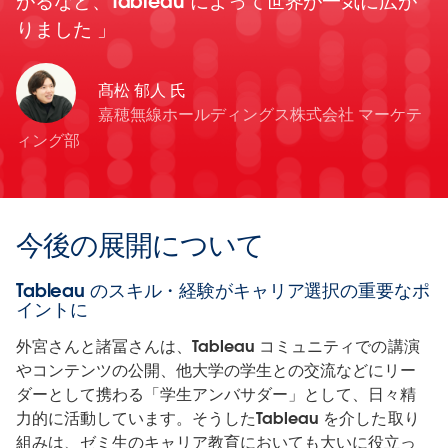
がるなど、Tableau によって世界が一気に広が
りました
髙松 郁人 氏
嘉穂無線ホールディングス株式会社 マーケテ
ィング部
今後の展開について
Tableau
のスキル・経験がキャリア選択の重要なポ
イントに
外宮さんと諸冨さんは、Tableau コミュニティでの講演
やコンテンツの公開、他大学の学生との交流などにリー
ダーとして携わる「学生アンバサダー」として、日々精
力的に活動しています。そうしたTableau を介した取り
組みは、ゼミ生のキャリア教育においても大いに役立っ