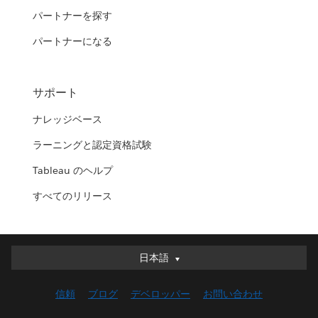
パートナーを探す
パートナーになる
サポート
ナレッジベース
ラーニングと認定資格試験
Tableau のヘルプ
すべてのリリース
日本語
日本語
Deutsch
信頼
ブログ
デベロッパー
お問い合わせ
English (UK)
English (US)