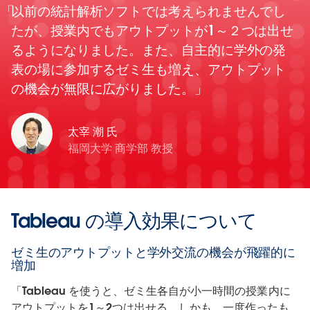
以前の統計解析ソフトでは考えられませんでし
たが、授業内でもアウトプットが1～２つは出せ
るようになりました。また、自主的に学外の発
表の場に参加するゼミ生も増え、アウトプット
の機会が無限に広がりました。
太宰 潮 氏
福岡大学 商学部 教授
Tableau の導入効果について
ゼミ生のアウトプットと学外交流の機会が飛躍的に
増加
「Tableau を使うと、ゼミ生各自が小一時間の授業内に
アウトプットを1～2つは出せる。しかも、一度作ったも