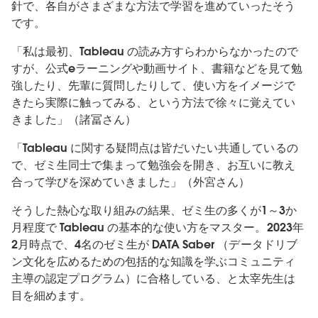
針で、各自がさまざまな方法で学習を進めていったそう
です。
「私は最初、Tableau の読み方すらわからなかったので
すが、公式eラーニングや動画サイト、書籍などを見て勉
強したり、先輩に質問したりして、使い方をイメージで
きたら実際に触ってみる、という方法で徐々に覚えてい
きました」（諸冨さん）
「Tableau に関する疑問点は皆だいたい共通しているの
で、ゼミ生同士で集まって勉強会を開き、お互いに教え
合って学びを深めていきました」（外宮さん）
そうした熱心な取り組みの結果、ゼミ生の多くが1～3か
月程度で Tableau の基本的な使い方をマスター。2023年
2月時点で、4名のゼミ生が DATA Saber （データドリブ
ン文化を広めるための包括的な知識を学ぶコミュニティ
主導の認定プログラム）に合格している、と太宰先生は
目を細めます。