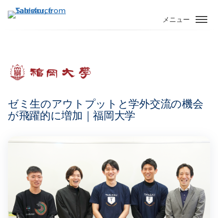
メ
イ
メニュー
ン
コ
ン
テ
ン
ツ
に
ゼミ生のアウトプットと学外交流の機会
移
が飛躍的に増加｜福岡大学
動