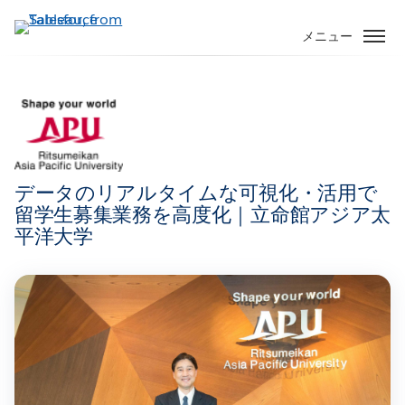
メ
イ
メニュー
ン
コ
ン
テ
ン
ツ
に
データのリアルタイムな可視化・活用で
移
留学生募集業務を高度化｜立命館アジア太
動
平洋大学