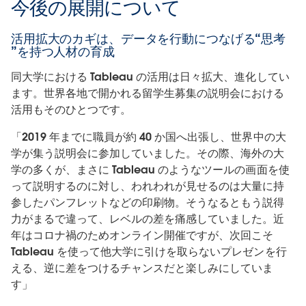
今後の展開について
活用拡大のカギは、データを行動につなげる“思考
”を持つ人材の育成
同大学における Tableau の活用は日々拡大、進化してい
ます。世界各地で開かれる留学生募集の説明会における
活用もそのひとつです。
「2019 年までに職員が約 40 か国へ出張し、世界中の大
学が集う説明会に参加していました。その際、海外の大
学の多くが、まさに Tableau のようなツールの画面を使
って説明するのに対し、われわれが見せるのは大量に持
参したパンフレットなどの印刷物。そうなるともう説得
力がまるで違って、レベルの差を痛感していました。近
年はコロナ禍のためオンライン開催ですが、次回こそ
Tableau を使って他大学に引けを取らないプレゼンを行
える、逆に差をつけるチャンスだと楽しみにしていま
す」