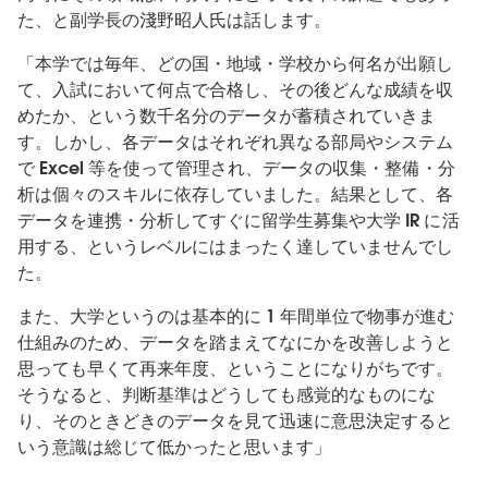
た、と副学長の淺野昭人氏は話します。
「本学では毎年、どの国・地域・学校から何名が出願し
て、入試において何点で合格し、その後どんな成績を収
めたか、という数千名分のデータが蓄積されていきま
す。しかし、各データはそれぞれ異なる部局やシステム
で Excel 等を使って管理され、データの収集・整備・分
析は個々のスキルに依存していました。結果として、各
データを連携・分析してすぐに留学生募集や大学 IR に活
用する、というレベルにはまったく達していませんでし
た。
また、大学というのは基本的に 1 年間単位で物事が進む
仕組みのため、データを踏まえてなにかを改善しようと
思っても早くて再来年度、ということになりがちです。
そうなると、判断基準はどうしても感覚的なものにな
り、そのときどきのデータを見て迅速に意思決定すると
いう意識は総じて低かったと思います」