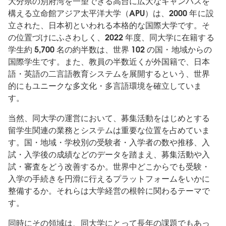
大分県の別府湾を一望できる高台に広大なキャンパスを
構える立命館アジア太平洋大学（APU）は、2000 年に設
立された、日本初といわれる本格的な国際大学です。そ
の位置づけにふさわしく、2022 年度、同大学に在籍する
学生約 5,700 名の約半数は、世界 102 の国・地域からの
国際学生です。また、教員の半数近くが外国籍で、日本
語・英語の二言語教育システムを展開するという、世界
的にもユニークな多文化・多言語環境を確立していま
す。
当然、同大学の運営において、募集活動をはじめとする
留学生関連の業務とシステムは重要な位置を占めていま
す。国・地域・学校別の受験者・入学者の数や推移、入
試・入学後の成績などのデータを踏まえ、募集活動や入
試・審査をどう改善するか。世界中どこからでも受験・
入学の手続きを円滑に行えるプラットフォームをいかに
整備するか。それらは大学経営の根幹に関わるテーマで
す。
同時にその領域は、同大学にとって長年の課題でもあっ