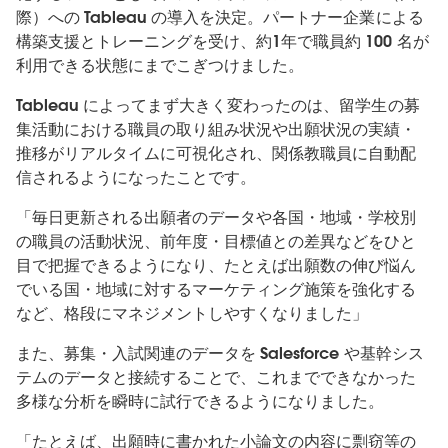
際）への Tableau の導入を決定。パートナー企業による
構築支援とトレーニングを受け、約1年で職員約 100 名が
利用できる状態にまでこぎつけました。
Tableau によってまず大きく変わったのは、留学生の募
集活動における職員の取り組み状況や出願状況の実績・
推移がリアルタイムに可視化され、関係教職員に自動配
信されるようになったことです。
「毎日更新される出願者のデータや各国・地域・学校別
の職員の活動状況、前年度・目標値との差異などをひと
目で把握できるようになり、たとえば出願数の伸び悩ん
でいる国・地域に対するマーケティング施策を強化する
など、格段にマネジメントしやすくなりました」
また、募集・入試関連のデータを Salesforce や基幹シス
テムのデータと接続することで、これまでできなかった
多様な分析を瞬時に試行できるようになりました。
「たとえば、出願時に書かれた小論文の内容に剽窃等の