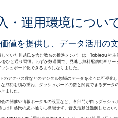
 の導入・運用環境につい
au の価値を提供し、データ活用
本部に所属していた川越氏を含む数名の推進メンバーは、Tableau
スキルをひと通り習得。わずか数週間で、見逃し無料配信動画サービス
ダッシュボード化できるようになりました。
 サイトのアクセス数などのデジタル領域のデータを次々に可視
さな成功を積み重ね、ダッシュボードの数と閲覧できるデータ
いきました。
強会の開催や情報ポータルの設置など、各部門が自らダッシュ
際には川越氏の思い通りに機能せず、普及活動は難航したとい