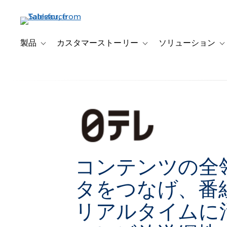
メ
イ
ン
コ
製品
カスタマーストーリー
ソリューション
Toggle sub-navigation for 製品
Toggle sub-navigation
T
ン
テ
ン
ツ
に
移
動
コンテンツの全
タをつなげ、番
リアルタイムに