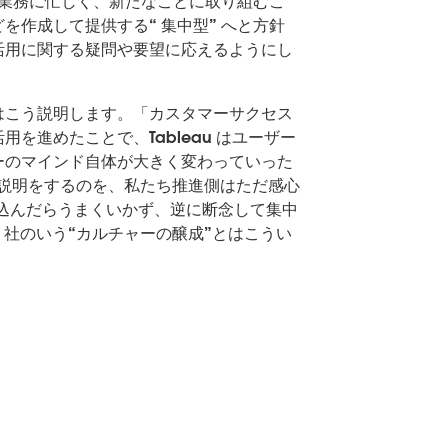
々の業務に忙しく、新たなことに取り組むこ
作成して提供する“ 集中型” へと方針
活用に関する疑問や要望に応えるようにし
はこう説明します。「カスタマーサクセス
進めたことで、Tableau はユーザー
ーのマインド自体が大きく変わっていった
度な説明をするのを、私たち推進側はただ感心
気込んだらうまくいかず、逆に断念して集中
au 社のいう“カルチャーの醸成”とはこうい