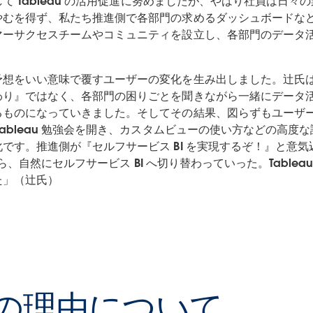
して Tableau の活用促進に努めましたが、やはり社員は日
むを得ず、私たち推進側で各部門の求めるダッシュボードなどを
マーサクセスチームやコミュニティを設立し、各部門のデータ
予想をいい意味で覆すユーザーの変化を生み出しました。辻氏
り』ではなく、各部門の困りごとを聞きながら一緒にデータ活用を
るものになっていきました。そしてその結果、図らずもユーザ
ableau 勉強会を開き、カスタムビューの使い方などの高
です。推進側が『セルフサービス BI を実現するぞ！』と意
たら、自然にセルフサービス BI へ切り替わっていった。Table
た」（辻氏）
選定の理由について