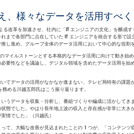
え、様々なデータを活用すべく 
DX による改革を加速させ、社内に「IT エンジニアの文化」を醸成
れまで各部門に点在していた IT エンジニアを統合する形で
で推し進め、グループ全体のデータ活用において中心的な役割
 つのマイルストーンとする本格的なデータ活用に向けて動き始めた
の必要性などを議論し、デジタル領域を含めたデータ活用を始
いてデータの活用がなかなか進まない、テレビ局特有の課題があ
を務める川越五郎氏はこう振り返ります。
というデータを収集・分析し、番組づくりや編成に活かしてき
の状態でした。やはり長年地上波の収入と存在感が非常に大き
が実情でした」（川越氏）
って、大幅な改善が見込まれたことの 1 つが、「コンテンツ