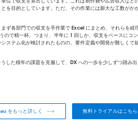
）単位で収支を算出しています。これは制作費や広告収入など
とを目的としています。ただ、その作業には膨大な工数がかか
各部門での収支を手作業で Excel にまとめ、それらを経理部門
2 回行うので精一杯。つまり、半年に 1 回しか、収支をベース
かシステム化が検討されたものの、要件定義や開発が難しくて
導入し、そうした積年の課題を克服して、DX への一歩を少しずつ踏み
leau をもっと詳しく
無料トライアルはこちら