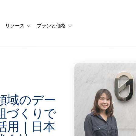
リソース
プランと価格
 for カスタマーストーリー
oggle sub-navigation for ソリューション
Toggle sub-navigation for リソース
Toggle sub-navigation for プランと
領域のデー
組づくりで
活用｜日本