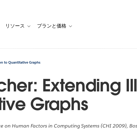
リソース
プランと価格
 for カスタマーストーリー
oggle sub-navigation for ソリューション
Toggle sub-navigation for リソース
Toggle sub-navigation for プランと
ion to Quantitative Graphs
her: Extending Ill
tive Graphs
e on Human Factors in Computing Systems (CHI 2009), Bost