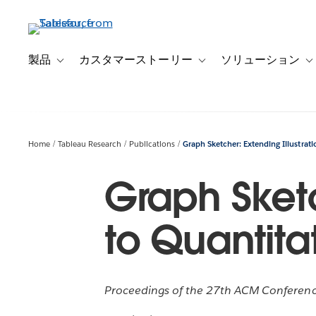
メ
イ
ン
コ
製品
カスタマーストーリー
ソリューション
Toggle sub-navigation for 製品
Toggle sub-navigation
T
ン
テ
ン
ツ
に
Home
Tableau Research
Publications
Graph Sketcher: Extending Illustrat
移
動
Graph Sketc
to Quantita
Proceedings of the 27th ACM Conferenc