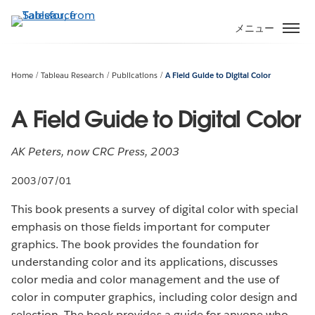
メ
イ
メニュー
ン
コ
ン
Home
Tableau Research
Publications
A Field Guide to Digital Color
テ
ン
A Field Guide to Digital Color
ツ
に
AK Peters, now CRC Press, 2003
移
動
2003/07/01
This book presents a survey of digital color with special
emphasis on those fields important for computer
graphics. The book provides the foundation for
understanding color and its applications, discusses
color media and color management and the use of
color in computer graphics, including color design and
selection. The book provides a guide for anyone who