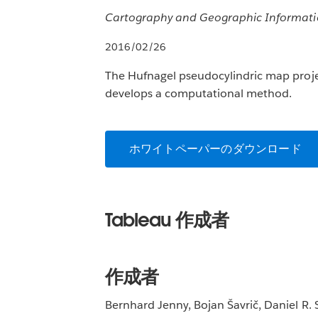
Cartography and Geographic Informati
2016/02/26
The Hufnagel pseudocylindric map projec
develops a computational method.
ホワイトペーパーのダウンロード
Tableau 作成者
作成者
Bernhard Jenny, Bojan Šavrič, Daniel R. 