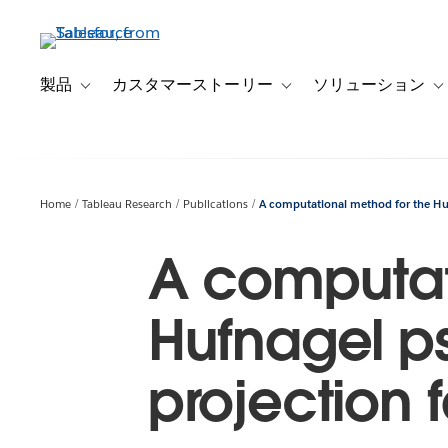
メ
イ
ン
コ
製品
カスタマーストーリー
ソリューション
Toggle sub-navigation for 製品
Toggle sub-navigation
T
ン
テ
ン
ツ
に
Home
Tableau Research
Publications
A computational method for the Hu
移
動
A computat
Hufnagel p
projection 