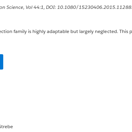
on Science, Vol 44:1, DOI: 10.1080/15230406.2015.1128
tion family is highly adaptable but largely neglected. This 
Strebe