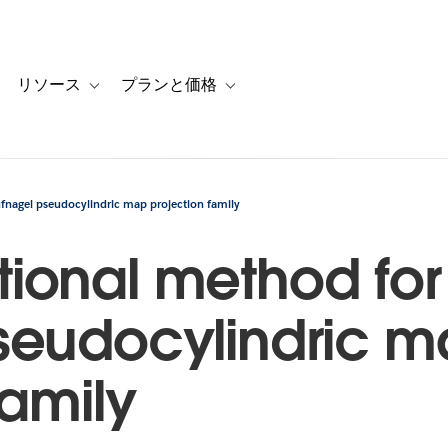
リソース
プランと価格
 for カスタマーストーリー
oggle sub-navigation for ソリューション
Toggle sub-navigation for リソース
Toggle sub-navigation for プランと
fnagel pseudocylindric map projection family
ional method for
seudocylindric 
family