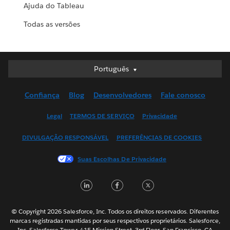
Ajuda do Tableau
Todas as versões
Português
Português
Deutsch
Confiança
Blog
Desenvolvedores
Fale conosco
English (UK)
English (US)
Legal
TERMOS DE SERVIÇO
Privacidade
Español
DIVULGAÇÃO RESPONSÁVEL
PREFERÊNCIAS DE COOKIES
Français (Canada)
Français (France)
Suas Escolhas De Privacidade
Italiano
LinkedIn
Facebook
Twitter
日本語
한국어
Nederlands
© Copyright 2026 Salesforce, Inc. Todos os direitos reservados. Diferentes
marcas registradas mantidas por seus respectivos proprietários. Salesforce,
Svenska
Inc. Salesforce Tower, 415 Mission Street, 3rd Floor, San Francisco, CA