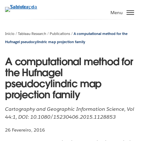
Pular
para
Menu
o
conteúdo
principal
Início
Tableau Research
Publications
A computational method for the
Hufnagel pseudocylindric map projection family
A computational method for
the Hufnagel
pseudocylindric map
projection family
Cartography and Geographic Information Science, Vol
44:1, DOI: 10.1080/15230406.2015.1128853
26 Fevereiro, 2016